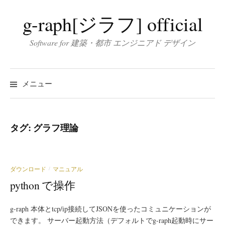
コ
g-raph[ジラフ] official
ン
テ
Software for 建築・都市 エンジニアド デザイン
ン
ツ
へ
メニュー
ス
キ
ッ
タグ:
グラフ理論
プ
ダウンロード
マニュアル
/
python で操作
g-raph 本体とtcp/ip接続してJSONを使ったコミュニケーションが
できます。 サーバー起動方法（デフォルトでg-raph起動時にサー