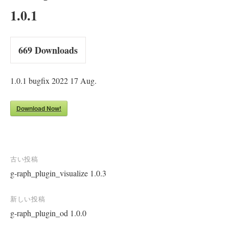
1.0.1
669
Downloads
1.0.1 bugfix 2022 17 Aug.
Download Now!
投
古い投稿
g-raph_plugin_visualize 1.0.3
稿
ナ
新しい投稿
ビ
g-raph_plugin_od 1.0.0
ゲ