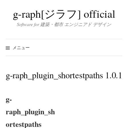
コ
g-raph[ジラフ] official
ン
テ
Software for 建築・都市 エンジニアド デザイン
ン
ツ
へ
メニュー
ス
キ
ッ
g-raph_plugin_shortestpaths 1.0.1
プ
g-
raph_plugin_sh
ortestpaths