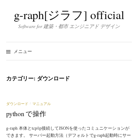
コ
g-raph[ジラフ] official
ン
テ
Software for 建築・都市 エンジニアド デザイン
ン
ツ
へ
メニュー
ス
キ
ッ
カテゴリー:
ダウンロード
プ
ダウンロード
マニュアル
/
python で操作
g-raph 本体とtcp/ip接続してJSONを使ったコミュニケーションが
できます。 サーバー起動方法（デフォルトでg-raph起動時にサー