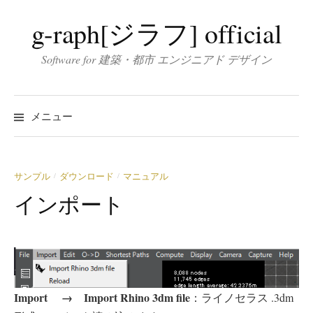
コ
g-raph[ジラフ] official
ン
テ
Software for 建築・都市 エンジニアド デザイン
ン
ツ
へ
メニュー
ス
キ
ッ
サンプル
ダウンロード
マニュアル
/
/
プ
インポート
Import → Import Rhino 3dm file
：ライノセラス .3dm