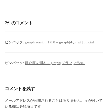
ゲ
ー
シ
2件のコメント
ョ
ン
ピンバック:
g-raph version 1.0.0 – g-raph[dʒərˈæf] official
ピンバック:
媒介度を測る – g-raph[ジラフ] official
コメントを残す
メールアドレスが公開されることはありません。
※
が付いて
いる欄は必須項目です